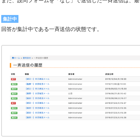
また、設問フォームを「なし」で送信した一斉送信は、最
集計中
回答が集計中である一斉送信の状態です。